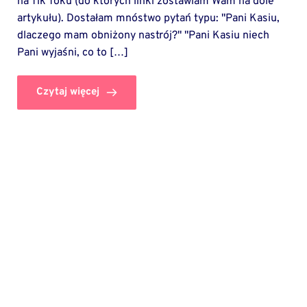
na Tik Toku (do których linki zostawiam Wam na dole
artykułu). Dostałam mnóstwo pytań typu: "Pani Kasiu,
dlaczego mam obniżony nastrój?" "Pani Kasiu niech
Pani wyjaśni, co to […]
Czytaj więcej